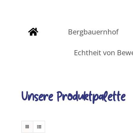
Zum
Inhalt
Bergbauernhof
springen
Echtheit von Bew
Unsere Produktpalette