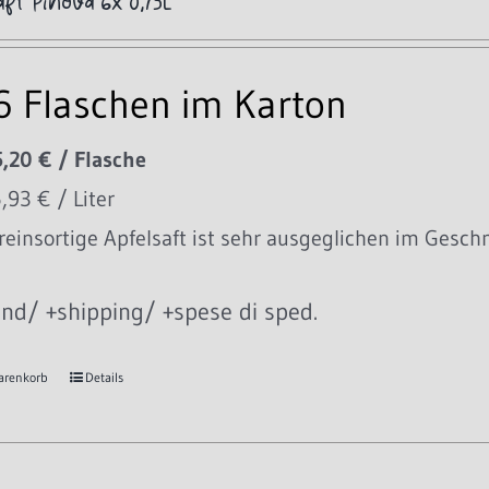
aft Pinova 6x 0,75L
 6 Flaschen im Karton
5,20 € / Flasche
6,93 € / Liter
reinsortige Apfelsaft ist sehr ausgeglichen im Gesch
nd/ +shipping/ +spese di sped.
arenkorb
Details