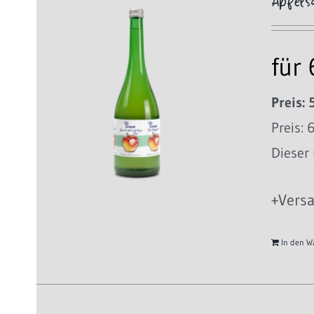
Apfels
für
Preis: 
Preis: 
Dieser 
+Versa
In den W