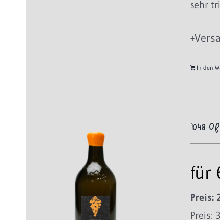
sehr tr
+Versa
In den W
1048 Of
für
Preis: 
Preis: 