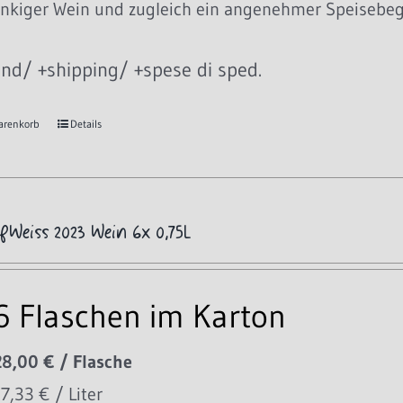
inkiger Wein und zugleich ein angenehmer Speisebegle
nd/ +shipping/ +spese di sped.
arenkorb
Details
fWeiss 2023 Wein 6x 0,75L
 6 Flaschen im Karton
28,00 € / Flasche
37,33 € / Liter