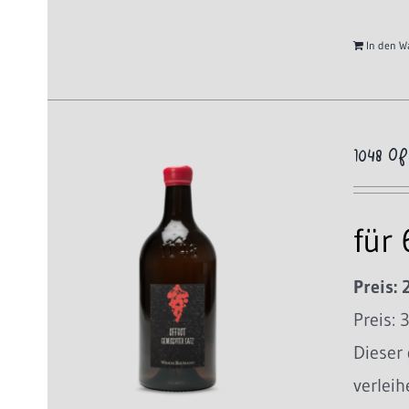
In den W
1048 Of
für
Preis: 
Preis: 
Dieser
verleih