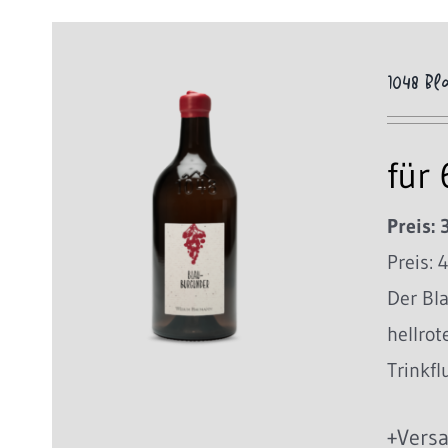
1048 B
für
Preis: 
Preis: 
Der Bl
hellrot
Trinkfl
+Versa