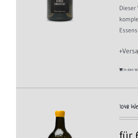
Dieser 
komplex
Essensb
+Versa
In den W
1048 W
für