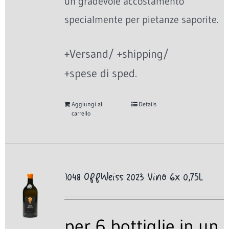
un gradevole accostamento
specialmente per pietanze saporite.
+Versand/ +shipping/
+spese di sped.
Aggiungi al
Details
carrello
1048 OffWeiss 2023 Vino 6x 0,75L
per 6 bottiglie in un