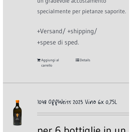
un gradevole accostamento
specialmente per pietanze saporite.
+Versand/ +shipping/
+spese di sped.
Aggiungi al
Details
carrello
1048 OffWeiss 2023 Vino 6x 0,75L
per 6 bottiglie in un