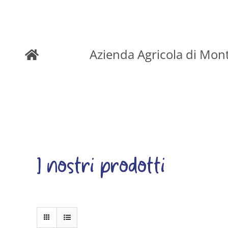
Skip
to
Azienda Agricola di Mon
content
I nostri prodotti