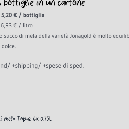
6 bottiglie in un cartone
 5,20 € / bottiglia
 6,93 € / litro
ro succo di mela della varietà Jonagold è molto equil
 dolce.
nd/ +shipping/ +spese di sped.
i mela Topaz 6x 0,75L