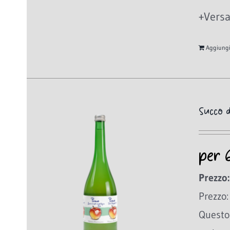
+Versa
Aggiungi 
Succo d
per 
Prezzo:
Prezzo:
Questo 