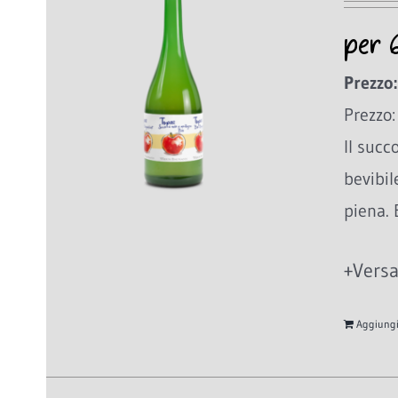
per 
Prezzo:
Prezzo:
Il succ
bevibil
piena. 
+Versa
Aggiungi 