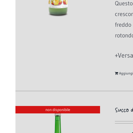
Questo 
cresco
freddo 
rotondo
+Versa
Aggiungi 
Succo d
non disponibile