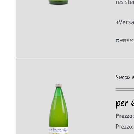
resiste
+Versa
Aggiungi 
Succo 
per 
Prezzo:
Prezzo: