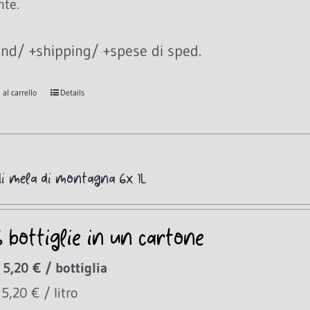
nte.
nd/ +shipping/ +spese di sped.
al carrello
Details
di mela di montagna 6x 1L
6 bottiglie in un cartone
 5,20 € / bottiglia
 5,20 € / litro