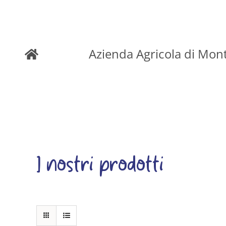
Skip
to
Azienda Agricola di Mon
content
I nostri prodotti