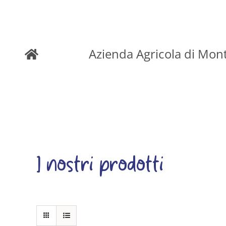
Skip
to
Azienda Agricola di Mon
content
I nostri prodotti