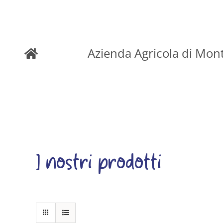
Skip
to
Azienda Agricola di Mon
content
I nostri prodotti