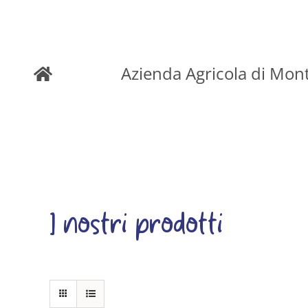
Skip
to
Azienda Agricola di Mon
content
I nostri prodotti