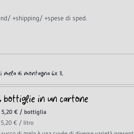
nd/ +shipping/ +spese di sped.
di mela di montagna 6x 1L
6 bottiglie in un cartone
 5,20 € / bottiglia
 5,20 € / litro
succo di mela è una cuvée di diverse varietà presenti