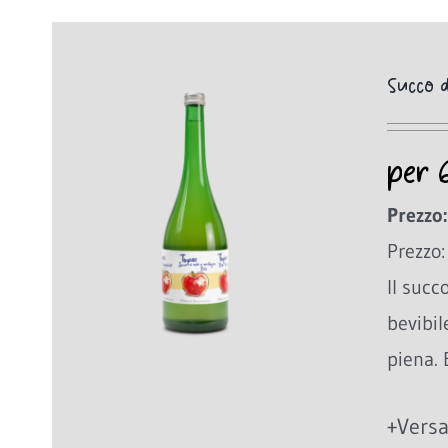
Succo d
per 
Prezzo:
Prezzo:
Il succ
bevibil
piena. 
+Versa