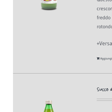
cresco
freddo 
rotondo
+Versa
Aggiungi 
Succo d