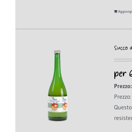
Aggiungi 
Succo d
per 
Prezzo:
Prezzo:
Questo 
resiste