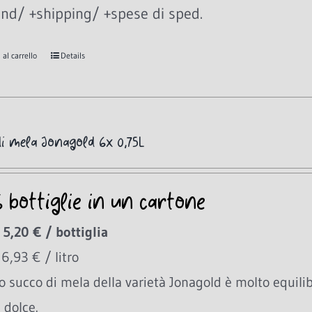
nd/ +shipping/ +spese di sped.
al carrello
Details
i mela Jonagold 6x 0,75L
6 bottiglie in un cartone
 5,20 € / bottiglia
 6,93 € / litro
ro succo di mela della varietà Jonagold è molto equil
 dolce.