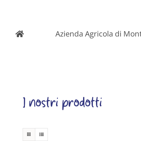
Skip
to
Azienda Agricola di Mon
content
I nostri prodotti