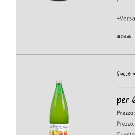
+Versa
Details
Succo 
per 
Prezzo:
Prezzo:
Questo 