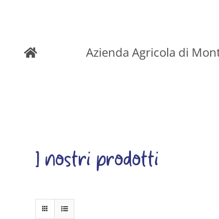
Skip
to
Azienda Agricola di Mon
content
I nostri prodotti