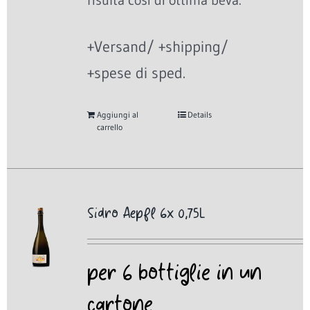
risulta così di ottima beva.
+Versand/ +shipping/
+spese di sped.
Aggiungi al
Details
carrello
Sidro Aepfl 6x 0,75L
per 6 bottiglie in un
cartone