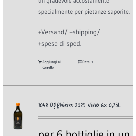
un gradevole accostamento
specialmente per pietanze saporite.
+Versand/ +shipping/
+spese di sped.
Aggiungi al
Details
carrello
1048 OffWeiss 2023 Vino 6x 0,75L
per 6 bottiglie in un