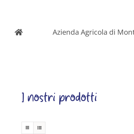
Skip
to
Azienda Agricola di Mon
content
I nostri prodotti