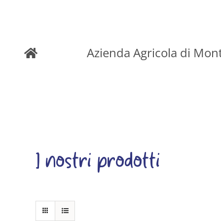
Skip
to
Azienda Agricola di Mon
content
I nostri prodotti